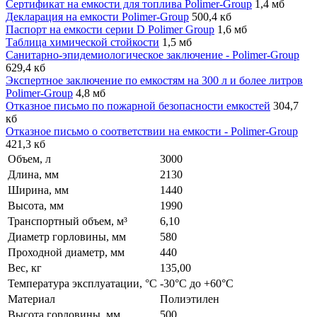
Сертификат на емкости для топлива Polimer-Group
1,4 мб
Декларация на емкости Polimer-Group
500,4 кб
Паспорт на емкости серии D Polimer Group
1,6 мб
Таблица химической стойкости
1,5 мб
Санитарно-эпидемиологическое заключение - Polimer-Group
629,4 кб
Экспертное заключение по емкостям на 300 л и более литров
Polimer-Group
4,8 мб
Отказное письмо по пожарной безопасности емкостей
304,7
кб
Отказное письмо о соответствии на емкости - Polimer-Group
421,3 кб
Объем, л
3000
Длина, мм
2130
Ширина, мм
1440
Высота, мм
1990
Транспортный объем, м³
6,10
Диаметр горловины, мм
580
Проходной диаметр, мм
440
Вес, кг
135,00
Температура эксплуатации, °C
-30°C до +60°C
Материал
Полиэтилен
Высота горловины, мм
500