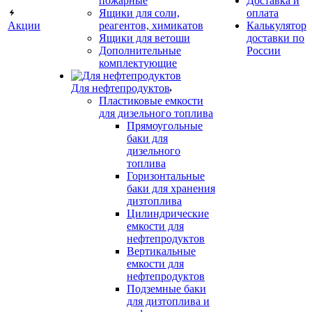
пожарные
Доставка и
Ящики для соли,
оплата
Акции
реагентов, химикатов
Калькулятор
Ящики для ветоши
доставки по
Дополнительные
России
комплектующие
Для нефтепродуктов
Пластиковые емкости
для дизельного топлива
Прямоугольные
баки для
дизельного
топлива
Горизонтальные
баки для хранения
дизтоплива
Цилиндрические
емкости для
нефтепродуктов
Вертикальные
емкости для
нефтепродуктов
Подземные баки
для дизтоплива и