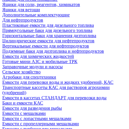
Ящики для соли, реагентов, химикатов
Ящики для ветоши
Дополнительные комплектующие
Для нефтепродуктов
Пластиковые емкости для дизельного топлива
Прямоугольные баки для дизельного топлива
Горизонтальные баки для хранения дизтоплива
Цилиндрические емкости для нефтепродуктов
Вертикальные емкости для нефтепродуктов
Подземные баки для дизтоплива и нефтепродуктов
Емкости для химических жидкостей
Готовые мини АЗС и мобильные ТРК
Заправочные модули и насосы
Сельское хозяйство
Агробаки для спецтехники
Емкости для перевозки воды и жидких удобрений, КАС
Транспортные кассеты КАС для растворов агрохимии
(удобрений)
Емкости в кассетах СТАНДАРТ для перевозки воды
Баки и емкости КАС
Емкости для разведения рыбы
Емкости с мешалками
Емкости с лопастными мешалками
Емкости с пропеллерными мешалками
Емкости с турбинными мешалками