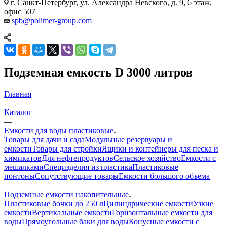
г. Санкт-Петербург, ул. Александра Невского, д. 9, 6 этаж,
офис 507
spb@polimer-group.com
Подземная емкость D 3000 литров
Главная
—
Каталог
—
Емкости для воды пластиковые
Товары для дачи и сада
Модульные резервуары и
емкости
Товары для стройки
Ящики и контейнеры для песка и
химикатов
Для нефтепродуктов
Сельское хозяйство
Емкости с
мешалками
Специзделия из пластика
Пластиковые
понтоны
Сопутствующие товары
Емкости большого объема
—
Подземные емкости накопительные
Пластиковые бочки до 250 л
Цилиндрические емкости
Узкие
емкости
Вертикальные емкости
Горизонтальные емкости для
воды
Прямоугольные баки для воды
Конусные емкости с