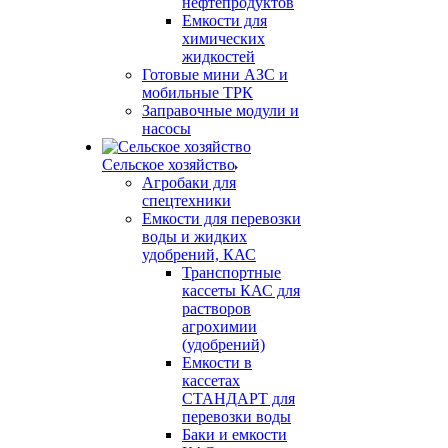
нефтепродуктов
Емкости для
химических
жидкостей
Готовые мини АЗС и
мобильные ТРК
Заправочные модули и
насосы
Сельское хозяйство
Агробаки для
спецтехники
Емкости для перевозки
воды и жидких
удобрений, КАС
Транспортные
кассеты КАС для
растворов
агрохимии
(удобрений)
Емкости в
кассетах
СТАНДАРТ для
перевозки воды
Баки и емкости