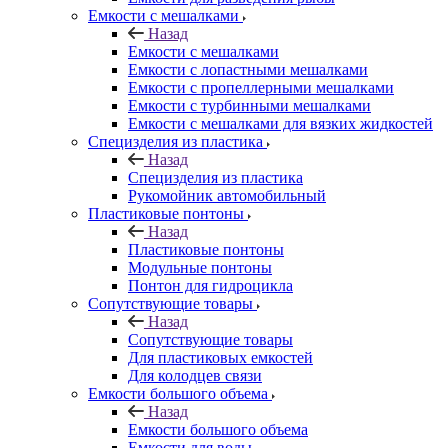
Емкости с мешалками
Назад
Емкости с мешалками
Емкости с лопастными мешалками
Емкости с пропеллерными мешалками
Емкости с турбинными мешалками
Емкости с мешалками для вязких жидкостей
Специзделия из пластика
Назад
Специзделия из пластика
Рукомойник автомобильный
Пластиковые понтоны
Назад
Пластиковые понтоны
Модульные понтоны
Понтон для гидроцикла
Сопутствующие товары
Назад
Сопутствующие товары
Для пластиковых емкостей
Для колодцев связи
Емкости большого объема
Назад
Емкости большого объема
Емкости для воды