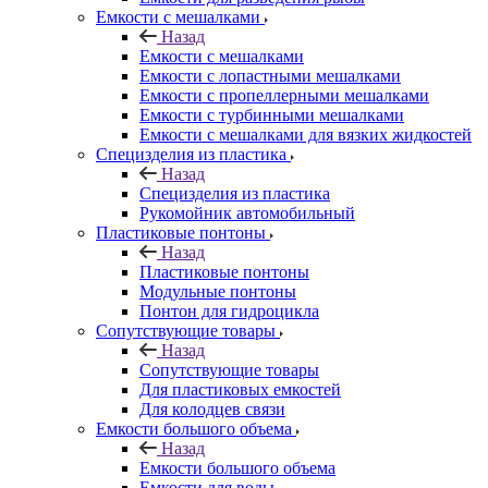
Емкости с мешалками
Назад
Емкости с мешалками
Емкости с лопастными мешалками
Емкости с пропеллерными мешалками
Емкости с турбинными мешалками
Емкости с мешалками для вязких жидкостей
Специзделия из пластика
Назад
Специзделия из пластика
Рукомойник автомобильный
Пластиковые понтоны
Назад
Пластиковые понтоны
Модульные понтоны
Понтон для гидроцикла
Сопутствующие товары
Назад
Сопутствующие товары
Для пластиковых емкостей
Для колодцев связи
Емкости большого объема
Назад
Емкости большого объема
Емкости для воды