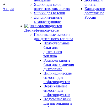
пожарные
Доставка и
Ящики для соли,
оплата
Акции
реагентов, химикатов
Калькулятор
Ящики для ветоши
доставки по
Дополнительные
России
комплектующие
Для нефтепродуктов
Пластиковые емкости
для дизельного топлива
Прямоугольные
баки для
дизельного
топлива
Горизонтальные
баки для хранения
дизтоплива
Цилиндрические
емкости для
нефтепродуктов
Вертикальные
емкости для
нефтепродуктов
Подземные баки
для дизтоплива и