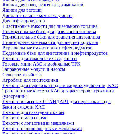
Ящики для соли, реагентов, химикатов
Ящики для ветоши
Дополнительные комплектующие
Для нефтепродуктов
Пластиковые емкости для дизельного топлива
Прямоугольные баки для дизельного топлива
Горизонтальные баки для хранения дизтоплива
Цилиндрические емкости для нефтепродуктов
Вертикальные емкости для нефтепродуктов
Подземные баки для дизтоплива и нефтепродуктов
Емкости для химических жидкостей
Готовые мини АЗС и мобильные ТРК
Заправочные модули и насосы
Сельское хозяйство
Агробаки для спецтехники
Емкости для перевозки воды и жидких удобрений, КАС
Транспортные кассеты КАС для растворов агрохимии
(удобрений)
Емкости в кассетах СТАНДАРТ для перевозки воды
Баки и емкости КАС
Емкости для разведения рыбы
Емкости с мешалками
Емкости с лопастными мешалками
Емкости с пропеллерными мешалками
Емкости с турбинными мешалками