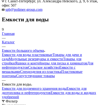
г. Санкт-Петербург, ул. Александра Невского, д. 9, 6 этаж,
офис 507
spb@polimer-group.com
Емкости для воды
9
Главная
—
Каталог
—
Емкости большого объема
Емкости для воды пластиковые
Товары для дачи и
сада
Модульные резервуары и емкости
Товары для
стройки
Ящики и контейнеры для песка и химикатов
Для
нефтепродуктов
Сельское хозяйство
Емкости с
мешалками
Специзделия из пластика
Пластиковые
понтоны
Сопутствующие товары
—
Емкости для воды
Емкости для подземного хранения воды
Емкости для
дизтоплива и нефтепродуктов
Емкости для воды и жидких
удобрений
Фильтр