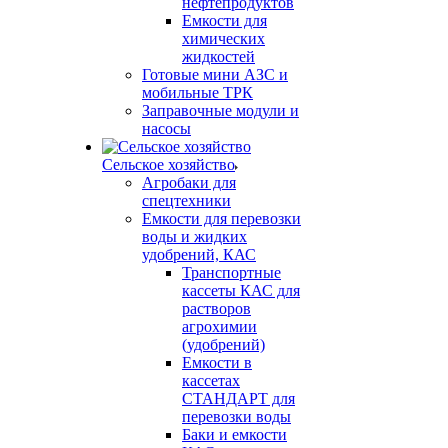
нефтепродуктов
Емкости для
химических
жидкостей
Готовые мини АЗС и
мобильные ТРК
Заправочные модули и
насосы
Сельское хозяйство
Агробаки для
спецтехники
Емкости для перевозки
воды и жидких
удобрений, КАС
Транспортные
кассеты КАС для
растворов
агрохимии
(удобрений)
Емкости в
кассетах
СТАНДАРТ для
перевозки воды
Баки и емкости