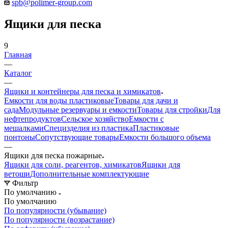
spb@polimer-group.com
Ящики для песка
9
Главная
—
Каталог
—
Ящики и контейнеры для песка и химикатов
Емкости для воды пластиковые
Товары для дачи и
сада
Модульные резервуары и емкости
Товары для стройки
Для
нефтепродуктов
Сельское хозяйство
Емкости с
мешалками
Специзделия из пластика
Пластиковые
понтоны
Сопутствующие товары
Емкости большого объема
—
Ящики для песка пожарные
Ящики для соли, реагентов, химикатов
Ящики для
ветоши
Дополнительные комплектующие
Фильтр
По умолчанию
По умолчанию
По популярности (убывание)
По популярности (возрастание)