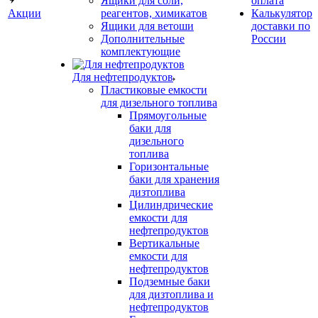
Ящики для соли,
оплата
Акции
реагентов, химикатов
Калькулятор
Ящики для ветоши
доставки по
Дополнительные
России
комплектующие
Для нефтепродуктов
Пластиковые емкости
для дизельного топлива
Прямоугольные
баки для
дизельного
топлива
Горизонтальные
баки для хранения
дизтоплива
Цилиндрические
емкости для
нефтепродуктов
Вертикальные
емкости для
нефтепродуктов
Подземные баки
для дизтоплива и
нефтепродуктов