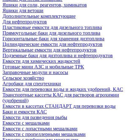
Ящики для соли, реагентов, химикатов
Ящики для ветоши
Дополнительные комплектующие
Для нефтепродуктов
Пластиковые емкости для дизельного топлива
Прямоугольные баки для дизельного топлива
Горизонтальные баки для хранения дизтоплива
Цилиндрические емкости для нефтепродуктов
Вертикальные емкости для нефтепродуктов
Подземные баки для дизтоплива и нефтепродуктов
Емкости для химических жидкостей
Готовые мини АЗС и мобильные ТРК
Заправочные модули и насосы
Сельское хозяйство
Агробаки для спецтехники
Емкости для перевозки воды и жидких удобрений, КАС
Транспортные кассеты КАС для растворов агрохимии
(удобрений)
Емкости в кассетах СТАНДАРТ для перевозки воды
Баки и емкости КАС
Емкости для разведения рыбы
Емкости с мешалками
Емкости с лопастными мешалками
Емкости с пропеллерными мешалками
Емкости с турбинными мешалками