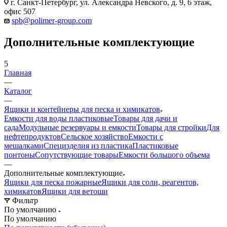
г. Санкт-Петербург, ул. Александра Невского, д. 9, 6 этаж,
офис 507
spb@polimer-group.com
Дополнительные комплектующие
5
Главная
—
Каталог
—
Ящики и контейнеры для песка и химикатов
Емкости для воды пластиковые
Товары для дачи и
сада
Модульные резервуары и емкости
Товары для стройки
Для
нефтепродуктов
Сельское хозяйство
Емкости с
мешалками
Специзделия из пластика
Пластиковые
понтоны
Сопутствующие товары
Емкости большого объема
—
Дополнительные комплектующие
Ящики для песка пожарные
Ящики для соли, реагентов,
химикатов
Ящики для ветоши
Фильтр
По умолчанию
По умолчанию