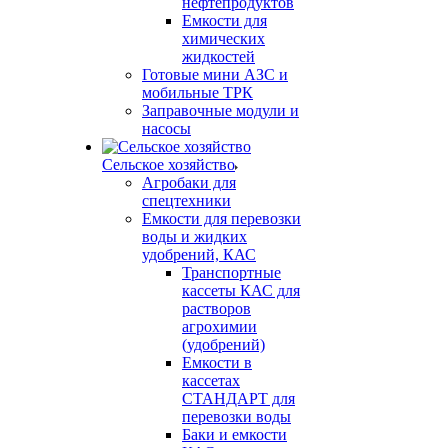
нефтепродуктов
Емкости для
химических
жидкостей
Готовые мини АЗС и
мобильные ТРК
Заправочные модули и
насосы
Сельское хозяйство
Агробаки для
спецтехники
Емкости для перевозки
воды и жидких
удобрений, КАС
Транспортные
кассеты КАС для
растворов
агрохимии
(удобрений)
Емкости в
кассетах
СТАНДАРТ для
перевозки воды
Баки и емкости