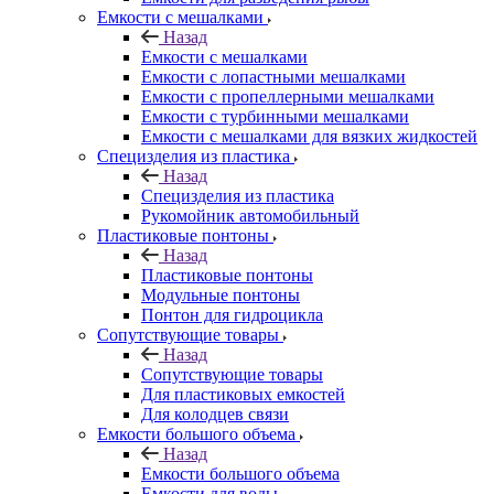
Емкости с мешалками
Назад
Емкости с мешалками
Емкости с лопастными мешалками
Емкости с пропеллерными мешалками
Емкости с турбинными мешалками
Емкости с мешалками для вязких жидкостей
Специзделия из пластика
Назад
Специзделия из пластика
Рукомойник автомобильный
Пластиковые понтоны
Назад
Пластиковые понтоны
Модульные понтоны
Понтон для гидроцикла
Сопутствующие товары
Назад
Сопутствующие товары
Для пластиковых емкостей
Для колодцев связи
Емкости большого объема
Назад
Емкости большого объема
Емкости для воды