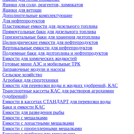
Ящики для соли, реагентов, химикатов
Ящики для ветоши
Дополнительные комплектующие
Для нефтепродуктов
Пластиковые емкости для дизельного топлива
Прямоугольные баки для дизельного топлива
Горизонтальные баки для хранения дизтоплива
Цилиндрические емкости для нефтепродуктов
Вертикальные емкости для нефтепродуктов
Подземные баки для дизтоплива и нефтепродуктов
Емкости для химических жидкостей
Готовые мини АЗС и мобильные ТРК
Заправочные модули и насосы
Сельское хозяйство
Агробаки для спецтехники
Емкости для перевозки воды и жидких удобрений, КАС
Транспортные кассеты КАС для растворов агрохимии
(удобрений)
Емкости в кассетах СТАНДАРТ для перевозки воды
Баки и емкости КАС
Емкости для разведения рыбы
Емкости с мешалками
Емкости с лопастными мешалками
Емкости с пропеллерными мешалками
Емкости с турбинными мешалками