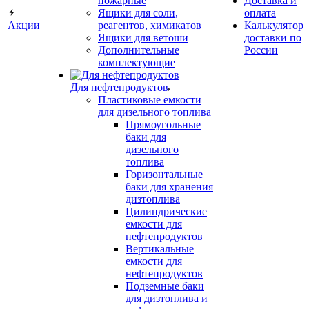
пожарные
Доставка и
Ящики для соли,
оплата
Акции
реагентов, химикатов
Калькулятор
Ящики для ветоши
доставки по
Дополнительные
России
комплектующие
Для нефтепродуктов
Пластиковые емкости
для дизельного топлива
Прямоугольные
баки для
дизельного
топлива
Горизонтальные
баки для хранения
дизтоплива
Цилиндрические
емкости для
нефтепродуктов
Вертикальные
емкости для
нефтепродуктов
Подземные баки
для дизтоплива и