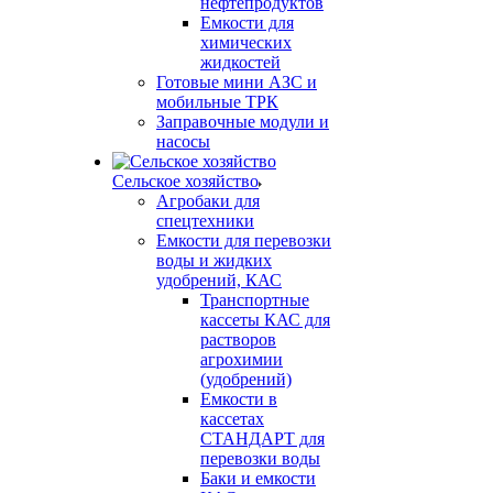
нефтепродуктов
Емкости для
химических
жидкостей
Готовые мини АЗС и
мобильные ТРК
Заправочные модули и
насосы
Сельское хозяйство
Агробаки для
спецтехники
Емкости для перевозки
воды и жидких
удобрений, КАС
Транспортные
кассеты КАС для
растворов
агрохимии
(удобрений)
Емкости в
кассетах
СТАНДАРТ для
перевозки воды
Баки и емкости