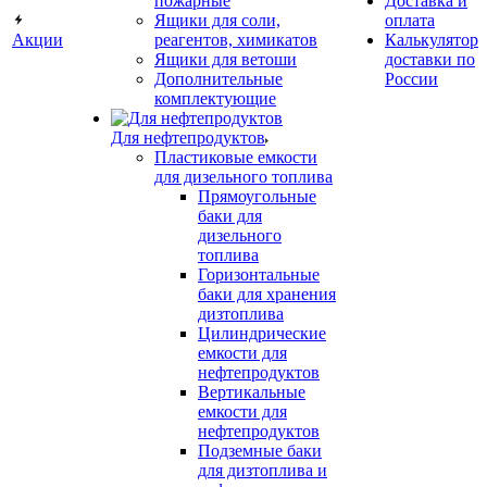
пожарные
Доставка и
Ящики для соли,
оплата
Акции
реагентов, химикатов
Калькулятор
Ящики для ветоши
доставки по
Дополнительные
России
комплектующие
Для нефтепродуктов
Пластиковые емкости
для дизельного топлива
Прямоугольные
баки для
дизельного
топлива
Горизонтальные
баки для хранения
дизтоплива
Цилиндрические
емкости для
нефтепродуктов
Вертикальные
емкости для
нефтепродуктов
Подземные баки
для дизтоплива и