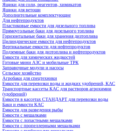
Ящики для соли, реагентов, химикатов
Ящики для ветоши
Дополнительные комплектующие
Для нефтепродуктов
Пластиковые емкости для дизельного топлива
Прямоугольные баки для дизельного топлива
Горизонтальные баки для хранения дизтоплива
Цилиндрические емкости для нефтепродуктов
Вертикальные емкости для нефтепродуктов
Подземные баки для дизтоплива и нефтепродуктов
Емкости для химических жидкостей
Готовые мини АЗС и мобильные ТРК
Заправочные модули и насосы
Сельское хозяйство
Агробаки для спецтехники
Емкости для перевозки воды и жидких удобрений, КАС
Транспортные кассеты КАС для растворов агрохимии
(удобрений)
Емкости в кассетах СТАНДАРТ для перевозки воды
Баки и емкости КАС
Емкости для разведения рыбы
Емкости с мешалками
Емкости с лопастными мешалками
Емкости с пропеллерными мешалками
Емкости с турбинными мешалками