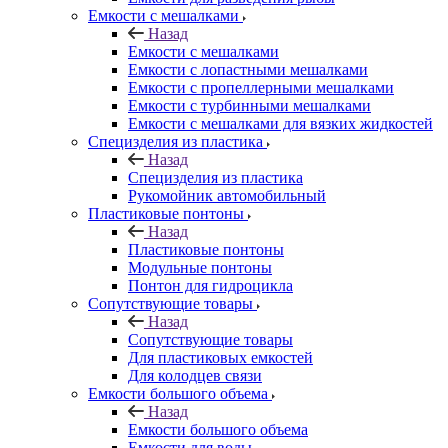
Емкости с мешалками
Назад
Емкости с мешалками
Емкости с лопастными мешалками
Емкости с пропеллерными мешалками
Емкости с турбинными мешалками
Емкости с мешалками для вязких жидкостей
Специзделия из пластика
Назад
Специзделия из пластика
Рукомойник автомобильный
Пластиковые понтоны
Назад
Пластиковые понтоны
Модульные понтоны
Понтон для гидроцикла
Сопутствующие товары
Назад
Сопутствующие товары
Для пластиковых емкостей
Для колодцев связи
Емкости большого объема
Назад
Емкости большого объема
Емкости для воды