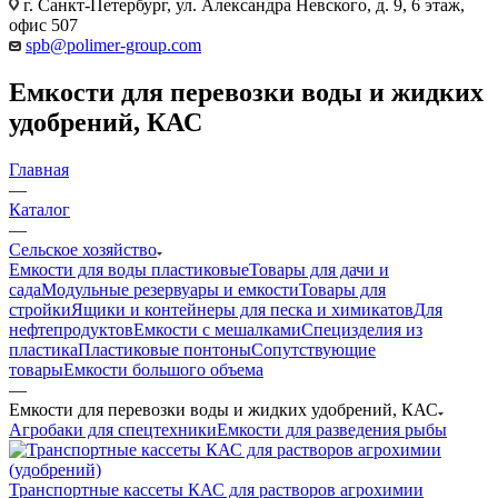
г. Санкт-Петербург, ул. Александра Невского, д. 9, 6 этаж,
офис 507
spb@polimer-group.com
Емкости для перевозки воды и жидких
удобрений, КАС
Главная
—
Каталог
—
Сельское хозяйство
Емкости для воды пластиковые
Товары для дачи и
сада
Модульные резервуары и емкости
Товары для
стройки
Ящики и контейнеры для песка и химикатов
Для
нефтепродуктов
Емкости с мешалками
Специзделия из
пластика
Пластиковые понтоны
Сопутствующие
товары
Емкости большого объема
—
Емкости для перевозки воды и жидких удобрений, КАС
Агробаки для спецтехники
Емкости для разведения рыбы
Транспортные кассеты КАС для растворов агрохимии