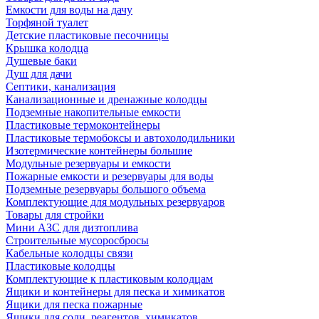
Емкости для воды на дачу
Торфяной туалет
Детские пластиковые песочницы
Крышка колодца
Душевые баки
Душ для дачи
Септики, канализация
Канализационные и дренажные колодцы
Подземные накопительные емкости
Пластиковые термоконтейнеры
Пластиковые термобоксы и автохолодильники
Изотермические контейнеры большие
Модульные резервуары и емкости
Пожарные емкости и резервуары для воды
Подземные резервуары большого объема
Комплектующие для модульных резервуаров
Товары для стройки
Мини АЗС для дизтоплива
Строительные мусоросбросы
Кабельные колодцы связи
Пластиковые колодцы
Комплектующие к пластиковым колодцам
Ящики и контейнеры для песка и химикатов
Ящики для песка пожарные
Ящики для соли, реагентов, химикатов