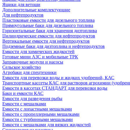
Ящики для ветоши
Дополнительные комплектующие
Для нефтепродуктов
Пластиковые емкости для дизельного топлива
Прямоугольные баки для дизельного топлива
Горизонтальные баки для хранения дизтоплива
Цилиндрические емкости для нефтепродуктов
Вертикальные емкости для нефтепродуктов
Подземные баки для дизтоплива и нефтепродуктов
Емкости для химических жидкостей
Готовые мини АЗС и мобильные ТРК
Заправочные модули и насосы
Сельское хозяйство
Агробаки для спецтехники
Емкости для перевозки воды и жидких удобрений, КАС
Транспортные кассеты КАС для растворов агрохимии (удобрен
Емкости в кассетах СТАНДАРТ для перевозки воды
Баки и емкости КАС
Емкости для разведения рыбы
Емкости с мешалками
Емкости с лопастными мешалками
Емкости с пропеллерными мешалками
Емкости с турбинными мешалками
Емкости с мешалками для вязких жидкостей
Специзделия из пластика