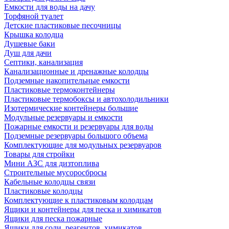
Емкости для воды на дачу
Торфяной туалет
Детские пластиковые песочницы
Крышка колодца
Душевые баки
Душ для дачи
Септики, канализация
Канализационные и дренажные колодцы
Подземные накопительные емкости
Пластиковые термоконтейнеры
Пластиковые термобоксы и автохолодильники
Изотермические контейнеры большие
Модульные резервуары и емкости
Пожарные емкости и резервуары для воды
Подземные резервуары большого объема
Комплектующие для модульных резервуаров
Товары для стройки
Мини АЗС для дизтоплива
Строительные мусоросбросы
Кабельные колодцы связи
Пластиковые колодцы
Комплектующие к пластиковым колодцам
Ящики и контейнеры для песка и химикатов
Ящики для песка пожарные
Ящики для соли, реагентов, химикатов