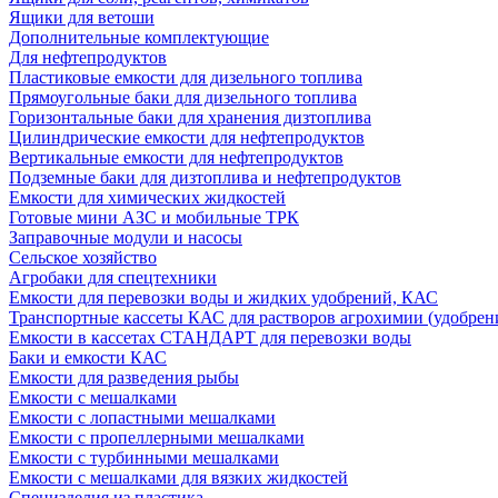
Ящики для ветоши
Дополнительные комплектующие
Для нефтепродуктов
Пластиковые емкости для дизельного топлива
Прямоугольные баки для дизельного топлива
Горизонтальные баки для хранения дизтоплива
Цилиндрические емкости для нефтепродуктов
Вертикальные емкости для нефтепродуктов
Подземные баки для дизтоплива и нефтепродуктов
Емкости для химических жидкостей
Готовые мини АЗС и мобильные ТРК
Заправочные модули и насосы
Сельское хозяйство
Агробаки для спецтехники
Емкости для перевозки воды и жидких удобрений, КАС
Транспортные кассеты КАС для растворов агрохимии (удобрен
Емкости в кассетах СТАНДАРТ для перевозки воды
Баки и емкости КАС
Емкости для разведения рыбы
Емкости с мешалками
Емкости с лопастными мешалками
Емкости с пропеллерными мешалками
Емкости с турбинными мешалками
Емкости с мешалками для вязких жидкостей
Специзделия из пластика