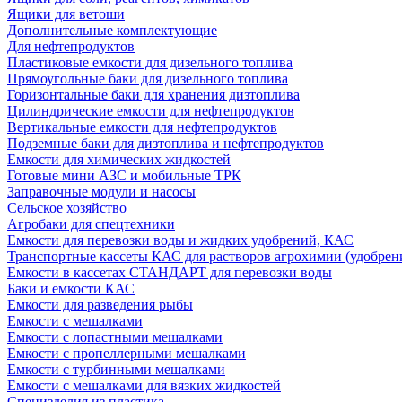
Ящики для ветоши
Дополнительные комплектующие
Для нефтепродуктов
Пластиковые емкости для дизельного топлива
Прямоугольные баки для дизельного топлива
Горизонтальные баки для хранения дизтоплива
Цилиндрические емкости для нефтепродуктов
Вертикальные емкости для нефтепродуктов
Подземные баки для дизтоплива и нефтепродуктов
Емкости для химических жидкостей
Готовые мини АЗС и мобильные ТРК
Заправочные модули и насосы
Сельское хозяйство
Агробаки для спецтехники
Емкости для перевозки воды и жидких удобрений, КАС
Транспортные кассеты КАС для растворов агрохимии (удобрен
Емкости в кассетах СТАНДАРТ для перевозки воды
Баки и емкости КАС
Емкости для разведения рыбы
Емкости с мешалками
Емкости с лопастными мешалками
Емкости с пропеллерными мешалками
Емкости с турбинными мешалками
Емкости с мешалками для вязких жидкостей
Специзделия из пластика