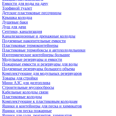
Емкости для воды на дачу
Торфяной туалет
Детские пластиковые песочницы
Крышка колодца
Душевые баки
Душ для дачи
Септики, канализация
Канализационные и дренажные колодцы
Подземные накопительные емкости
Пластиковые термоконтейнеры
Пластиковые термобоксы и автохолодильники
Изотермические контейнеры большие
Модульные резервуары и емкости
Пожарные емкости и резервуары для воды
Подземные резервуары большого объема
Комплектующие для модульных резервуаров
Товары для стройки
Мини АЗС для дизтоплива
Строительные мусоросбросы
Кабельные колодцы связи
Пластиковые колодцы
Комплектующие к пластиковым колодцам
Ящики и контейнеры для песка и химикатов
Ящики для песка пожарные
Ящики для соли, реагентов, химикатов