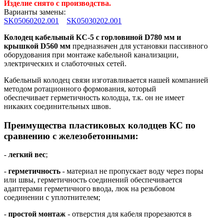
Изделие снято с производства.
Варианты замены:
SK05060202.001
SK05030202.001
Колодец кабельный КС-5 с горловиной D780 мм и
крышкой D560 мм
предназначен для установки пассивного
оборудования при монтаже кабельной канализации,
электрических и слаботочных сетей.
Кабельный колодец связи изготавливается нашей компанией
методом ротационного формования, который
обеспечивает герметичность колодца, т.к. он не имеет
никаких соединительных швов.
Преимущества пластиковых колодцев КС по
сравнению с железобетонными:
-
легкий вес
;
-
герметичность
- материал не пропускает воду через поры
или швы, герметичность соединений обеспечивается
адаптерами герметичного ввода, люк на резьбовом
соединении с уплотнителем;
-
простой монтаж
- отверстия для кабеля прорезаются в