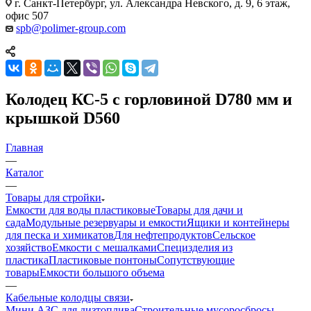
г. Санкт-Петербург, ул. Александра Невского, д. 9, 6 этаж,
офис 507
spb@polimer-group.com
Колодец КС-5 с горловиной D780 мм и
крышкой D560
Главная
—
Каталог
—
Товары для стройки
Емкости для воды пластиковые
Товары для дачи и
сада
Модульные резервуары и емкости
Ящики и контейнеры
для песка и химикатов
Для нефтепродуктов
Сельское
хозяйство
Емкости с мешалками
Специзделия из
пластика
Пластиковые понтоны
Сопутствующие
товары
Емкости большого объема
—
Кабельные колодцы связи
Мини АЗС для дизтоплива
Строительные мусоросбросы