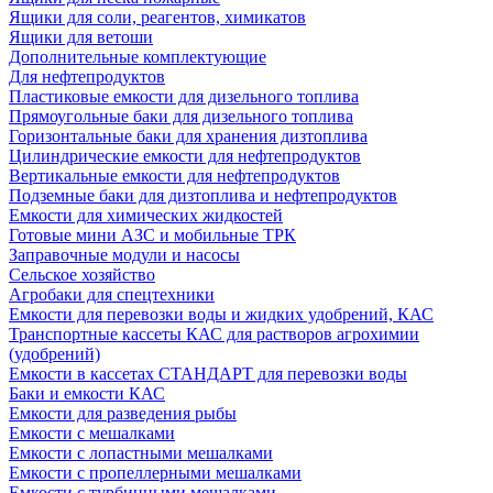
Ящики для соли, реагентов, химикатов
Ящики для ветоши
Дополнительные комплектующие
Для нефтепродуктов
Пластиковые емкости для дизельного топлива
Прямоугольные баки для дизельного топлива
Горизонтальные баки для хранения дизтоплива
Цилиндрические емкости для нефтепродуктов
Вертикальные емкости для нефтепродуктов
Подземные баки для дизтоплива и нефтепродуктов
Емкости для химических жидкостей
Готовые мини АЗС и мобильные ТРК
Заправочные модули и насосы
Сельское хозяйство
Агробаки для спецтехники
Емкости для перевозки воды и жидких удобрений, КАС
Транспортные кассеты КАС для растворов агрохимии
(удобрений)
Емкости в кассетах СТАНДАРТ для перевозки воды
Баки и емкости КАС
Емкости для разведения рыбы
Емкости с мешалками
Емкости с лопастными мешалками
Емкости с пропеллерными мешалками
Емкости с турбинными мешалками