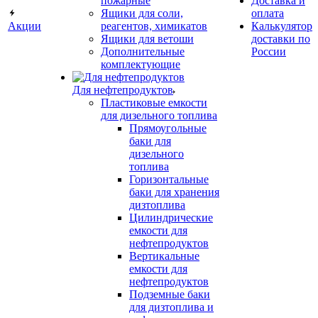
пожарные
Доставка и
Ящики для соли,
оплата
Акции
реагентов, химикатов
Калькулятор
Ящики для ветоши
доставки по
Дополнительные
России
комплектующие
Для нефтепродуктов
Пластиковые емкости
для дизельного топлива
Прямоугольные
баки для
дизельного
топлива
Горизонтальные
баки для хранения
дизтоплива
Цилиндрические
емкости для
нефтепродуктов
Вертикальные
емкости для
нефтепродуктов
Подземные баки
для дизтоплива и