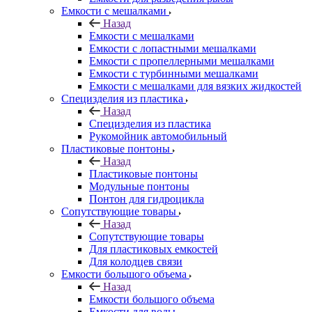
Емкости с мешалками
Назад
Емкости с мешалками
Емкости с лопастными мешалками
Емкости с пропеллерными мешалками
Емкости с турбинными мешалками
Емкости с мешалками для вязких жидкостей
Специзделия из пластика
Назад
Специзделия из пластика
Рукомойник автомобильный
Пластиковые понтоны
Назад
Пластиковые понтоны
Модульные понтоны
Понтон для гидроцикла
Сопутствующие товары
Назад
Сопутствующие товары
Для пластиковых емкостей
Для колодцев связи
Емкости большого объема
Назад
Емкости большого объема
Емкости для воды