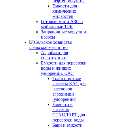
нефтепродуктов
Емкости для
химических
жидкостей
Готовые мини АЗС и
мобильные ТРК
Заправочные модули и
насосы
Сельское хозяйство
Агробаки для
спецтехники
Емкости для перевозки
воды и жидких
удобрений, КАС
Транспортные
кассеты КАС для
растворов
агрохимии
(удобрений)
Емкости в
кассетах
СТАНДАРТ для
перевозки воды
Баки и емкости