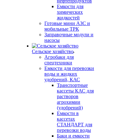
нефтепродуктов
Емкости для
химических
жидкостей
Готовые мини АЗС и
мобильные ТРК
Заправочные модули и
насосы
Сельское хозяйство
Агробаки для
спецтехники
Емкости для перевозки
воды и жидких
удобрений, КАС
Транспортные
кассеты КАС для
растворов
агрохимии
(удобрений)
Емкости в
кассетах
СТАНДАРТ для
перевозки воды
Баки и емкости