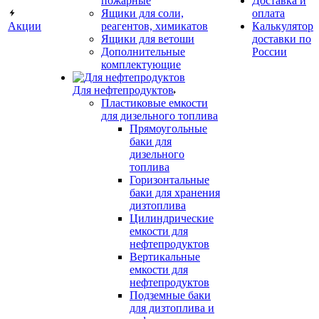
пожарные
Доставка и
Ящики для соли,
оплата
Акции
реагентов, химикатов
Калькулятор
Ящики для ветоши
доставки по
Дополнительные
России
комплектующие
Для нефтепродуктов
Пластиковые емкости
для дизельного топлива
Прямоугольные
баки для
дизельного
топлива
Горизонтальные
баки для хранения
дизтоплива
Цилиндрические
емкости для
нефтепродуктов
Вертикальные
емкости для
нефтепродуктов
Подземные баки
для дизтоплива и