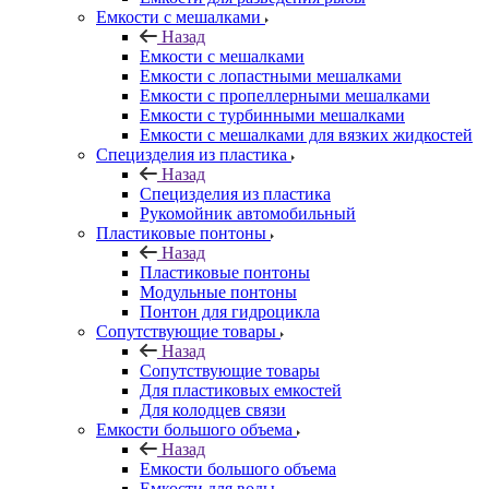
Емкости с мешалками
Назад
Емкости с мешалками
Емкости с лопастными мешалками
Емкости с пропеллерными мешалками
Емкости с турбинными мешалками
Емкости с мешалками для вязких жидкостей
Специзделия из пластика
Назад
Специзделия из пластика
Рукомойник автомобильный
Пластиковые понтоны
Назад
Пластиковые понтоны
Модульные понтоны
Понтон для гидроцикла
Сопутствующие товары
Назад
Сопутствующие товары
Для пластиковых емкостей
Для колодцев связи
Емкости большого объема
Назад
Емкости большого объема
Емкости для воды