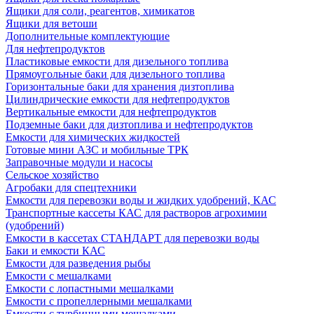
Ящики для соли, реагентов, химикатов
Ящики для ветоши
Дополнительные комплектующие
Для нефтепродуктов
Пластиковые емкости для дизельного топлива
Прямоугольные баки для дизельного топлива
Горизонтальные баки для хранения дизтоплива
Цилиндрические емкости для нефтепродуктов
Вертикальные емкости для нефтепродуктов
Подземные баки для дизтоплива и нефтепродуктов
Емкости для химических жидкостей
Готовые мини АЗС и мобильные ТРК
Заправочные модули и насосы
Сельское хозяйство
Агробаки для спецтехники
Емкости для перевозки воды и жидких удобрений, КАС
Транспортные кассеты КАС для растворов агрохимии
(удобрений)
Емкости в кассетах СТАНДАРТ для перевозки воды
Баки и емкости КАС
Емкости для разведения рыбы
Емкости с мешалками
Емкости с лопастными мешалками
Емкости с пропеллерными мешалками
Емкости с турбинными мешалками