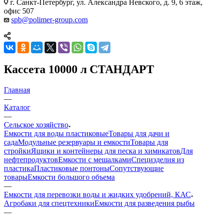
г. Санкт-Петербург, ул. Александра Невского, д. 9, 6 этаж,
офис 507
spb@polimer-group.com
Кассета 10000 л СТАНДАРТ
Главная
—
Каталог
—
Сельское хозяйство
Емкости для воды пластиковые
Товары для дачи и
сада
Модульные резервуары и емкости
Товары для
стройки
Ящики и контейнеры для песка и химикатов
Для
нефтепродуктов
Емкости с мешалками
Специзделия из
пластика
Пластиковые понтоны
Сопутствующие
товары
Емкости большого объема
—
Емкости для перевозки воды и жидких удобрений, КАС
Агробаки для спецтехники
Емкости для разведения рыбы
—